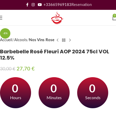
+33665969183
Reservation
0
-8%
Accueil
Alcools
Nos Vins Rose
Barbebelle Rosé Fleuri AOP 2024 75cl VOL
12.5%
27,70
€
30,00
€
0
0
0
Hours
Minutes
Seconds