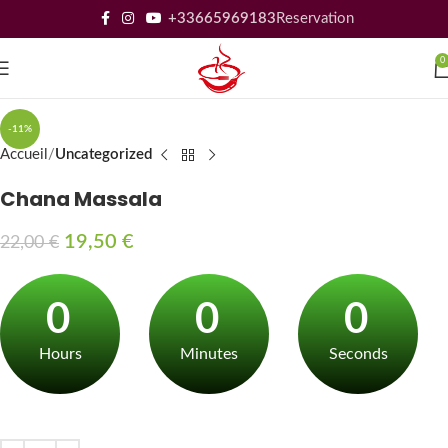
+33665969183
Reservation
0
-11%
Accueil
Uncategorized
Chana Massala
19,50
€
22,00
€
0
0
0
Hours
Minutes
Seconds