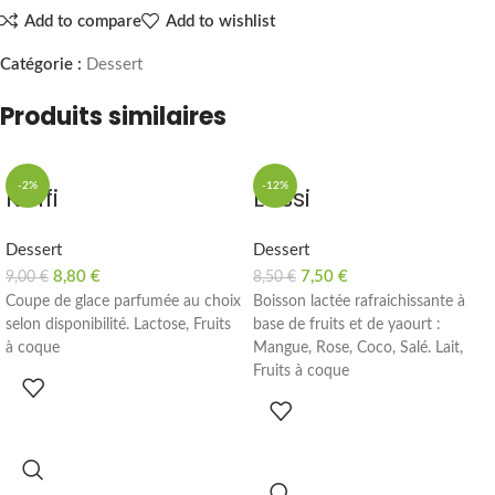
Add to compare
Add to wishlist
Catégorie :
Dessert
Produits similaires
-2%
-12%
Kulfi
Lassi
HOT
Dessert
Dessert
8,80
€
7,50
€
9,00
€
8,50
€
Coupe de glace parfumée au choix
Boisson lactée rafraichissante à
selon disponibilité. Lactose, Fruits
base de fruits et de yaourt :
à coque
Mangue, Rose, Coco, Salé. Lait,
Fruits à coque