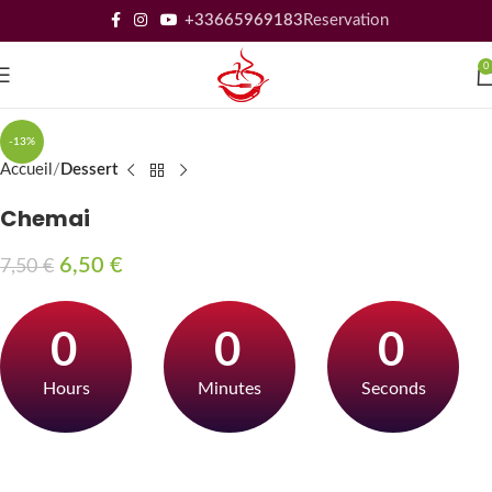
+33665969183
Reservation
0
-13%
Accueil
Dessert
Chemai
6,50
€
7,50
€
0
0
0
Hours
Minutes
Seconds