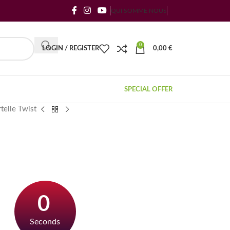
QUI SOMME NOUS
0
LOGIN / REGISTER
0,00
€
SPECIAL OFFER
telle Twist
0
Seconds