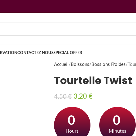
ERVATION
CONTACTEZ NOUS
SPECIAL OFFER
Accueil
Boissons
Bossions Froides
Tour
Tourtelle Twist
3,20
€
4,50
€
0
0
Hours
Minutes