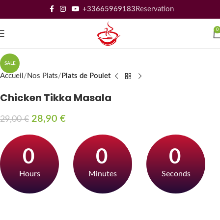
+33665969183
Reservation
0
SALE
Accueil
Nos Plats
Plats de Poulet
Chicken Tikka Masala
28,90
€
29,00
€
0
0
0
Hours
Minutes
Seconds