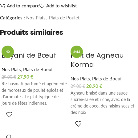
Add to compare
Add to wishlist
Catégories :
Nos Plats
,
Plats de Poulet
Produits similaires
-4%
SALE
Biryani de Bœuf
Plat de Agneau
Korma
Nos Plats
,
Plats de Boeuf
27,90
€
29,00
€
Nos Plats
,
Plats de Boeuf
Riz basmati parfumé et agrémenté
28,90
€
29,00
€
de morceaux de poulet épicés et
Agneau braisé dans une sauce
d’aromates. Le plat typique des
sucrée-salée et riche, avec de la
jours de fêtes indiennes.
crème de coco, des raisins secs et
des noix