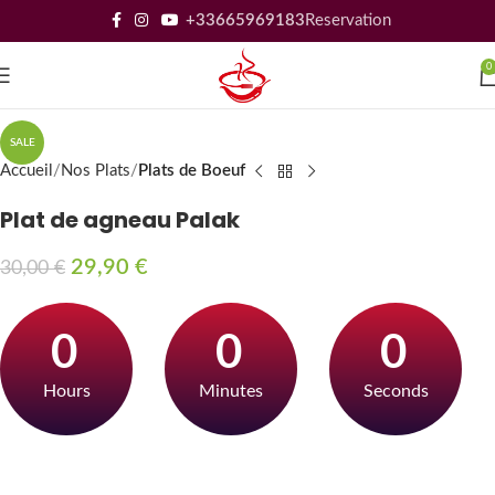
+33665969183
Reservation
0
SALE
Accueil
Nos Plats
Plats de Boeuf
Plat de agneau Palak
29,90
€
30,00
€
0
0
0
Hours
Minutes
Seconds