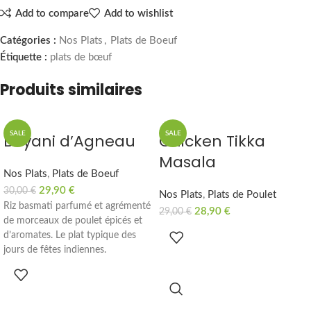
Add to compare
Add to wishlist
Catégories :
Nos Plats
,
Plats de Boeuf
Étiquette :
plats de bœuf
Produits similaires
SALE
SALE
Biryani d’Agneau
Chicken Tikka
Masala
Nos Plats
,
Plats de Boeuf
29,90
€
30,00
€
Nos Plats
,
Plats de Poulet
Riz basmati parfumé et agrémenté
28,90
€
29,00
€
de morceaux de poulet épicés et
d’aromates. Le plat typique des
jours de fêtes indiennes.