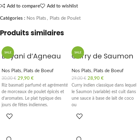
Add to compare
Add to wishlist
Catégories :
Nos Plats
,
Plats de Poulet
Produits similaires
SALE
SALE
Biryani d’Agneau
Curry de Saumon
Nos Plats
,
Plats de Boeuf
Nos Plats
,
Plats de Boeuf
29,90
€
28,90
€
30,00
€
29,00
€
Riz basmati parfumé et agrémenté
Curry indien classique dans lequel
de morceaux de poulet épicés et
le Saumon (variable) est cuit dans
d’aromates. Le plat typique des
une sauce à base de lait de coco
jours de fêtes indiennes.
ou