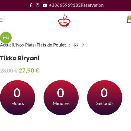
+33665969183
Reservation
0
SALE
Accueil
Nos Plats
Plats de Poulet
Tikka Biryani
27,90
€
28,00
€
0
0
0
Hours
Minutes
Seconds