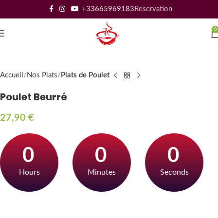
+33665969183
Reservation
0
Accueil
Nos Plats
Plats de Poulet
Poulet Beurré
27,90
€
0
0
0
Hours
Minutes
Seconds