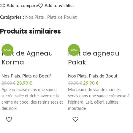
Add to compare
Add to wishlist
Catégories :
Nos Plats
,
Plats de Poulet
Produits similaires
SALE
SALE
Plat de Agneau
Plat de agneau
Korma
Palak
Nos Plats
,
Plats de Boeuf
Nos Plats
,
Plats de Boeuf
28,90
€
29,90
€
29,00
€
30,00
€
Agneau braisé dans une sauce
Morceaux de viande marinés
sucrée-salée et riche, avec de la
servis dans une sauce crémeuse à
crème de coco, des raisins secs et
l’épinard. Lait, céleri, sulfites,
des noix
moutarde