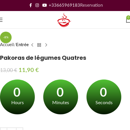
+33665969183
Reservation
0
-8%
Accueil
Entrée
Pakoras de légumes Quatres
11,90
€
13,00
€
0
0
0
Hours
Minutes
Seconds