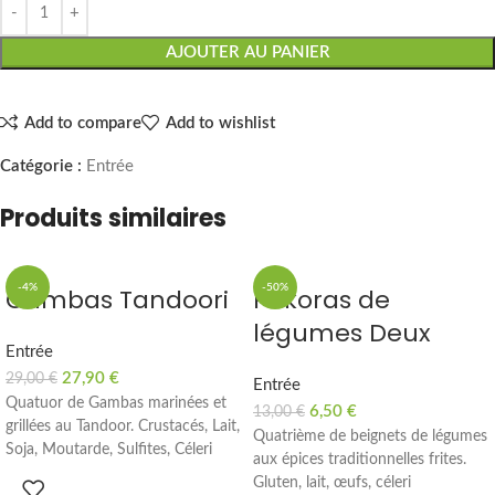
AJOUTER AU PANIER
Add to compare
Add to wishlist
Catégorie :
Entrée
Produits similaires
-4%
-50%
Gambas Tandoori
Pakoras de
légumes Deux
Entrée
27,90
€
29,00
€
Entrée
Quatuor de Gambas marinées et
6,50
€
13,00
€
grillées au Tandoor. Crustacés, Lait,
Quatrième de beignets de légumes
Soja, Moutarde, Sulfites, Céleri
aux épices traditionnelles frites.
Gluten, lait, œufs, céleri