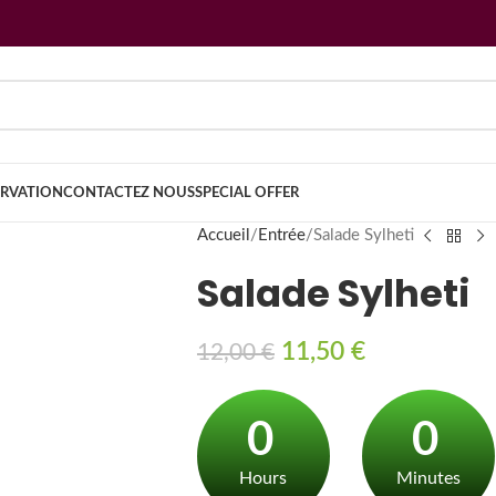
ERVATION
CONTACTEZ NOUS
SPECIAL OFFER
Accueil
Entrée
Salade Sylheti
Salade Sylheti
11,50
€
12,00
€
0
0
Hours
Minutes