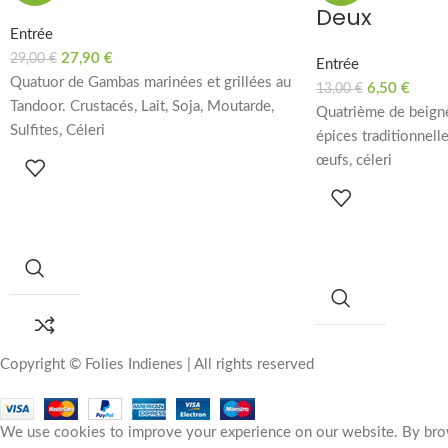
Deux
Entrée
27,90
€
29,00
€
Entrée
Quatuor de Gambas marinées et grillées au
6,50
€
13,00
€
Tandoor. Crustacés, Lait, Soja, Moutarde,
Quatrième de beign
Sulfites, Céleri
épices traditionnelles
œufs, céleri
Copyright © Folies Indienes | All rights reserved
We use cookies to improve your experience on our website. By brow