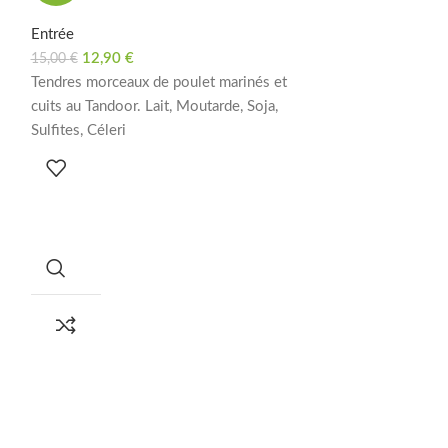
Entrée
Entrée
12,90
€
11,90
€
15,00
€
12,00
€
Tendres morceaux de poulet marinés et
Duo de triangles 
cuits au Tandoor. Lait, Moutarde, Soja,
mélange de légume
Sulfites, Céleri
moutarde, céleri