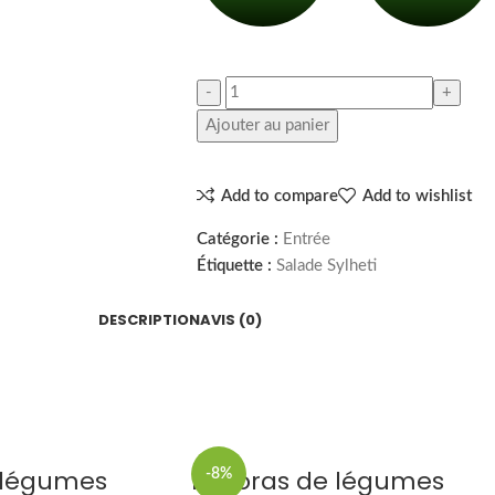
Ajouter au panier
Add to compare
Add to wishlist
Catégorie :
Entrée
Étiquette :
Salade Sylheti
DESCRIPTION
AVIS (0)
 légumes
Pakoras de légumes
-8%