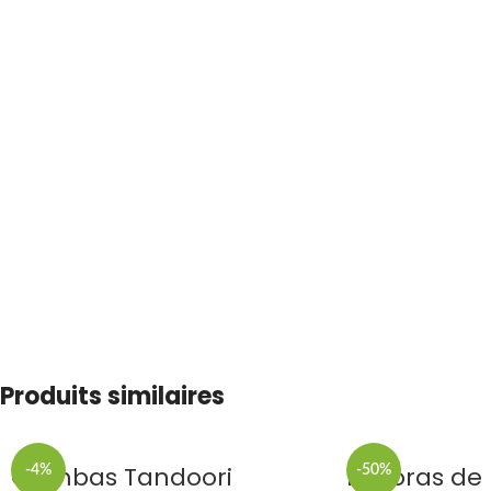
Produits similaires
Gambas Tandoori
Pakoras de
-4%
-50%