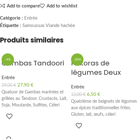
Add to compare
Add to wishlist
Catégorie :
Entrée
Étiquette :
Samoussas Viande hachée
Produits similaires
-4%
-50%
Gambas Tandoori
Pakoras de
légumes Deux
Entrée
27,90
€
29,00
€
Entrée
Quatuor de Gambas marinées et
6,50
€
13,00
€
grillées au Tandoor. Crustacés, Lait,
Quatrième de beignets de légumes
Soja, Moutarde, Sulfites, Céleri
aux épices traditionnelles frites.
Gluten, lait, œufs, céleri