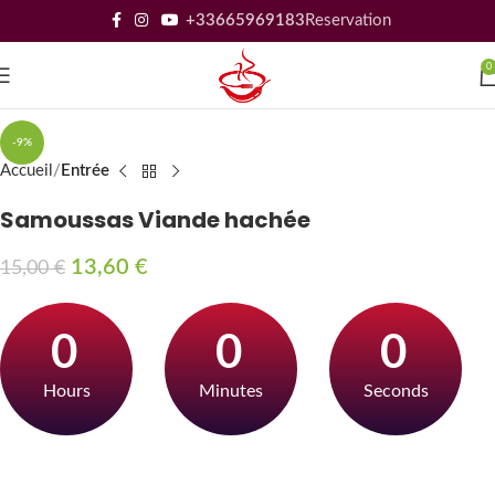
+33665969183
Reservation
0
-9%
Accueil
Entrée
Samoussas Viande hachée
13,60
€
15,00
€
0
0
0
Hours
Minutes
Seconds